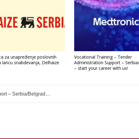
sta za unapređenje poslovnih
Vocational Training – Tender
u lancu snabdevanja, Delhaize
Administration Support – Serbia
– start your career with us!
e – start your career with us!