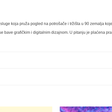
luge koja pruža pogled na potrošače i tržišta u 90 zemalja koj
se bave grafičkim i digitalnim dizajnom. U pitanju je plaćena pr